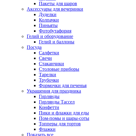
Пакеты для шаров
Аксессуары для вечеринки
Дуделки
Колпачки
Пиньяты
Фотобутафория
Гелий и оборудование
Гелий и баллоны
Посуда
Салфетки
Свечи
Стаканчики
Столовые приборы
Тарелки
Трубочки
Формочки для печенья
Украшения для праздника
Гирлянды
Гирлянды Тассел
Конфетти
Пики и флажки для еды
Пом-помы и шары-соты
Топперы для тортов
Флажки
Показать все