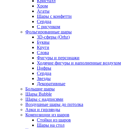
Кристалл
Хром
Агаты
Шары с конфетти
Сердца
С рисунком
Фольгированные шары
3D-сферы (Orbz)
Буквы
Круги
Слова
Фигуры и персонажи
Ходячие фигуры и наполненные воздухом
Цифры
Сердца
Звезды
Декоративные
Большие шары
Шары Bubble
Шары с надписями
Воздушные шары до потолка
Арки и гирлянды
Композиции из шаров
Стойки из шаров
Шары на стол