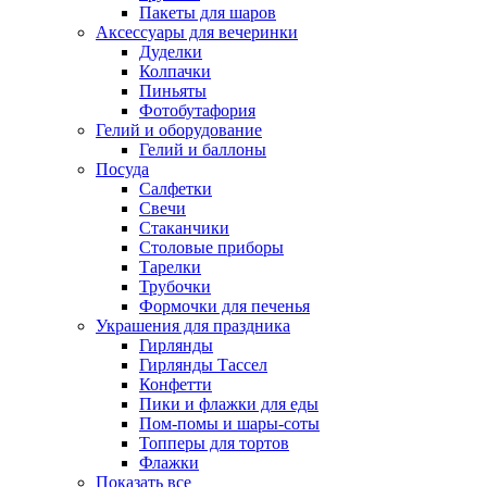
Пакеты для шаров
Аксессуары для вечеринки
Дуделки
Колпачки
Пиньяты
Фотобутафория
Гелий и оборудование
Гелий и баллоны
Посуда
Салфетки
Свечи
Стаканчики
Столовые приборы
Тарелки
Трубочки
Формочки для печенья
Украшения для праздника
Гирлянды
Гирлянды Тассел
Конфетти
Пики и флажки для еды
Пом-помы и шары-соты
Топперы для тортов
Флажки
Показать все