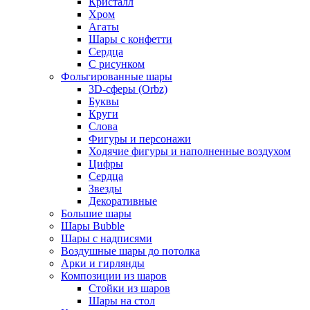
Кристалл
Хром
Агаты
Шары с конфетти
Сердца
С рисунком
Фольгированные шары
3D-сферы (Orbz)
Буквы
Круги
Слова
Фигуры и персонажи
Ходячие фигуры и наполненные воздухом
Цифры
Сердца
Звезды
Декоративные
Большие шары
Шары Bubble
Шары с надписями
Воздушные шары до потолка
Арки и гирлянды
Композиции из шаров
Стойки из шаров
Шары на стол