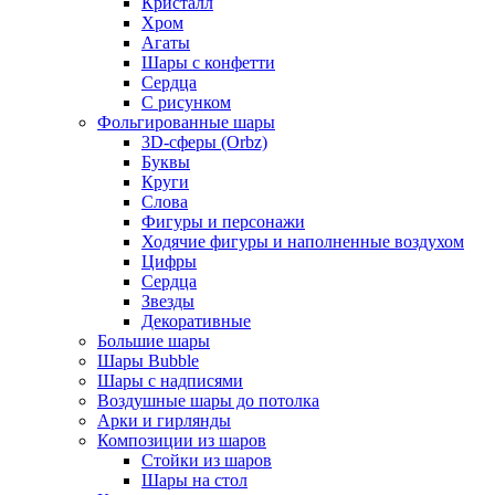
Кристалл
Хром
Агаты
Шары с конфетти
Сердца
С рисунком
Фольгированные шары
3D-сферы (Orbz)
Буквы
Круги
Слова
Фигуры и персонажи
Ходячие фигуры и наполненные воздухом
Цифры
Сердца
Звезды
Декоративные
Большие шары
Шары Bubble
Шары с надписями
Воздушные шары до потолка
Арки и гирлянды
Композиции из шаров
Стойки из шаров
Шары на стол