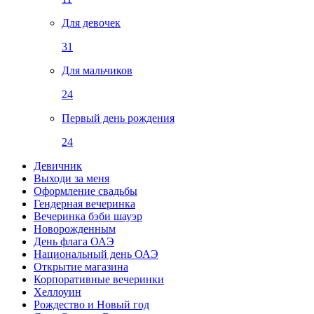
Для девочек
31
Для мальчиков
24
Первый день рождения
24
Девичник
Выходи за меня
Оформление свадьбы
Гендерная вечеринка
Вечеринка бэби шауэр
Новорожденным
День флага ОАЭ
Национальный день ОАЭ
Открытие магазина
Корпоративные вечеринки
Хеллоуин
Рождество и Новый год