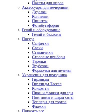
Пакеты для шаров
Аксессуары для вечеринки
Дуделки
Колпачки
Пиньяты
Фотобутафория
Гелий и оборудование
Гелий и баллоны
Посуда
Салфетки
Свечи
Стаканчики
Столовые приборы
Тарелки
Трубочки
Формочки для печенья
Украшения для праздника
Гирлянды
Гирлянды Тассел
Конфетти
Пики и флажки для еды
Пом-помы и шары-соты
Топперы для тортов
Флажки
Показать все