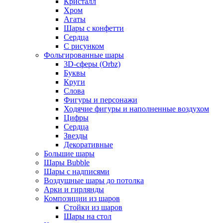
Кристалл
Хром
Агаты
Шары с конфетти
Сердца
С рисунком
Фольгированные шары
3D-сферы (Orbz)
Буквы
Круги
Слова
Фигуры и персонажи
Ходячие фигуры и наполненные воздухом
Цифры
Сердца
Звезды
Декоративные
Большие шары
Шары Bubble
Шары с надписями
Воздушные шары до потолка
Арки и гирлянды
Композиции из шаров
Стойки из шаров
Шары на стол