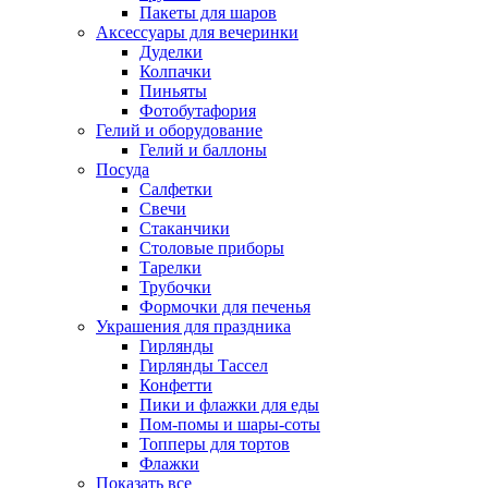
Пакеты для шаров
Аксессуары для вечеринки
Дуделки
Колпачки
Пиньяты
Фотобутафория
Гелий и оборудование
Гелий и баллоны
Посуда
Салфетки
Свечи
Стаканчики
Столовые приборы
Тарелки
Трубочки
Формочки для печенья
Украшения для праздника
Гирлянды
Гирлянды Тассел
Конфетти
Пики и флажки для еды
Пом-помы и шары-соты
Топперы для тортов
Флажки
Показать все